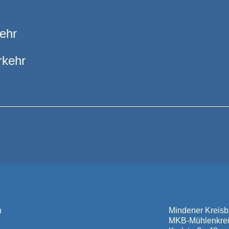
ehr
rkehr
n
Mindener Krei
MKB-Mühlenkre