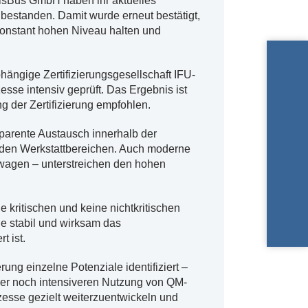
sBus GmbH haben ihr aktuelles
estanden. Damit wurde erneut bestätigt,
konstant hohen Niveau halten und
ängige Zertifizierungsgesellschaft IFU-
se intensiv geprüft. Das Ergebnis ist
g der Zertifizierung empfohlen.
parente Austausch innerhalb der
n den Werkstattbereichen. Auch moderne
twagen – unterstreichen den hohen
 kritischen und keine nichtkritischen
ie stabil und wirksam das
 ist.
ung einzelne Potenziale identifiziert –
 der noch intensiveren Nutzung von QM-
zesse gezielt weiterzuentwickeln und