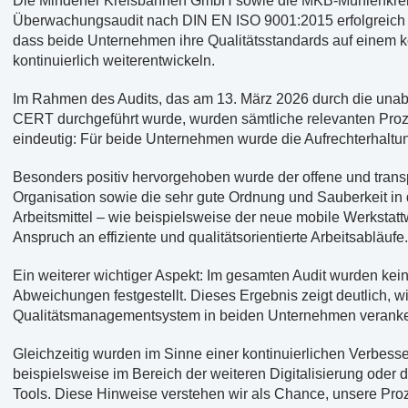
Die Mindener Kreisbahnen GmbH sowie die MKB-Mühlenkrei
Überwachungsaudit nach DIN EN ISO 9001:2015 erfolgreich b
dass beide Unternehmen ihre Qualitätsstandards auf einem 
kontinuierlich weiterentwickeln.
Im Rahmen des Audits, das am 13. März 2026 durch die unabh
CERT durchgeführt wurde, wurden sämtliche relevanten Prozes
eindeutig: Für beide Unternehmen wurde die Aufrechterhaltun
Besonders positiv hervorgehoben wurde der offene und trans
Organisation sowie die sehr gute Ordnung und Sauberkeit i
Arbeitsmittel – wie beispielsweise der neue mobile Werkstat
Anspruch an effiziente und qualitätsorientierte Arbeitsabläufe.
Ein weiterer wichtiger Aspekt: Im gesamten Audit wurden keine
Abweichungen festgestellt. Dieses Ergebnis zeigt deutlich, w
Qualitätsmanagementsystem in beiden Unternehmen verankert
Gleichzeitig wurden im Sinne einer kontinuierlichen Verbesser
beispielsweise im Bereich der weiteren Digitalisierung oder
Tools. Diese Hinweise verstehen wir als Chance, unsere Pro