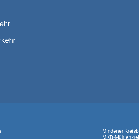
ehr
rkehr
n
Mindener Krei
MKB-Mühlenkre