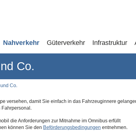
Navigation
Nahverkehr
Güterverkehr
Infrastruktur
überspringen
und Co.
r und Co.
pe versehen, damit Sie einfach in das Fahrzeuginnere gelange
m Fahrpersonal.
tromobil die Anforderungen zur Mitnahme im Omnibus erfüllt
onen können Sie den
Beförderungsbedingungen
entnehmen.