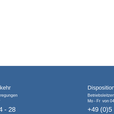
rkehr
Dispositio
nregungen
Betriebsleitzen
r
Mo - Fr von 04
4 - 28
+49 (0)5 